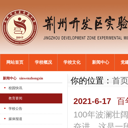
网站首页
学校概况
学校文化
新闻中心
党
你的位置：
首
新闻中心 xinwenzhongxin
校园快讯
教育要闻
2021-6-17
百
学校公告
100年波澜壮
媒体报道
奋进，这是一