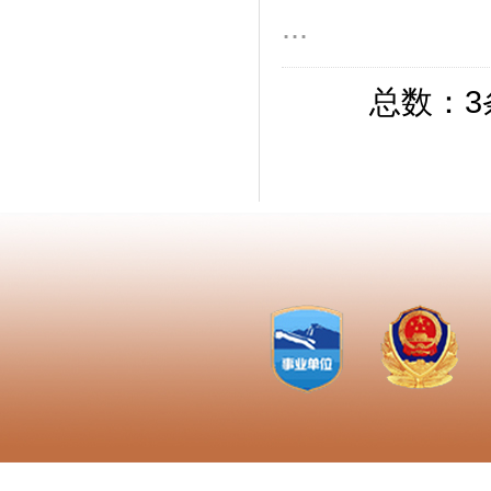
...
总数：3